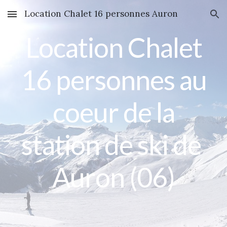
Location Chalet 16 personnes Auron
Skip to main content
Skip to navigation
Location Chalet
16 personnes au
coeur de la
station de ski de
Auron (06)